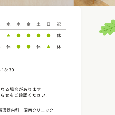
火
水
木
金
土
日
祝
★
★
●
●
●
●
休
休
休
●
●
休
▲
休
-18:30
となる場合があります。
知らせをご確認ください。
循環器内科 沼南クリニック