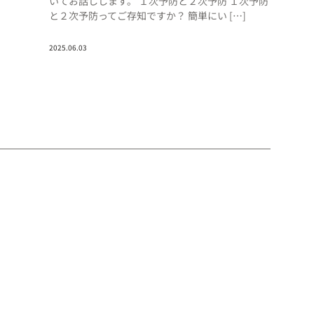
いてお話しします。 １次予防と２次予防 １次予防
と２次予防ってご存知ですか？ 簡単にい […]
2025.06.03